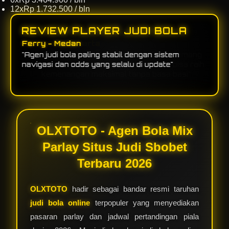
12x
Rp 1.732.500 / bln
REVIEW PLAYER JUDI BOLA
Babayo - Lampung
"OLXTOTO cocok buat yang suka taruhan parlay.
Sistemnya simpel, dan ada banyak pilihan liga dari
Eropa sampai Piala dunia 2026."
OLXTOTO - Agen Bola Mix
Parlay Situs Judi Sbobet
Terbaru 2026
OLXTOTO
hadir sebagai bandar resmi taruhan
judi bola online
terpopuler yang menyediakan
pasaran parlay dan jadwal pertandingan piala