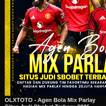
OLXTOTO - Agen Bola Mix Parlay