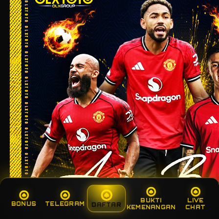
BUKTI
LIVE
BONUS
TELEGRAM
DAFTAR
KEMENANGAN
CHAT