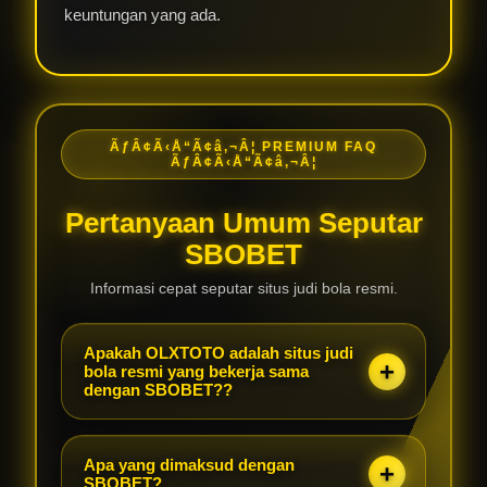
keuntungan yang ada.
ÃƒÂ¢Ã‹Å“Ã¢â‚¬Â¦ PREMIUM FAQ
ÃƒÂ¢Ã‹Å“Ã¢â‚¬Â¦
Pertanyaan Umum Seputar
SBOBET
Informasi cepat seputar situs judi bola resmi.
Apakah OLXTOTO adalah situs judi
bola resmi yang bekerja sama
dengan SBOBET??
Ya tentu saja, OLXTOTO merupakan
situs resmi judi bola online yang bekerja
Apa yang dimaksud dengan
sama dengan SBOBET di Indonesia,
SBOBET?