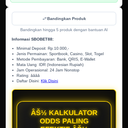
Bandingkan Produk
Bandingkan hingga 5 produk dengan bantuan AI
Informasi SBOBET88:
Minimal Deposit: Rp.10.000,-
Jenis Permainan: Sportbook, Casino, Slot, Togel
Metode Pembayaran: Bank, QRIS, E-Wallet
Mata Uang: IDR (Indonesian Rupiah)
Jam Operasional: 24 Jam Nonstop
Rating: â­â­â­â­
Daftar Disini:
Klik Disini
ÂŠ½ KALKULATOR
ODDS PALING