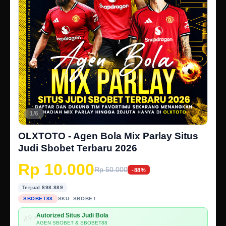
1/6
OLXTOTO - Agen Bola Mix Parlay Situs
Judi Sbobet Terbaru 2026
Rp 10.000
Rp 50.000
-88%
Terjual 898.889
SBOBET88
SKU:
SBOBET
Autorized Situs Judi Bola
ðŸ’³
AGEN SBOBET & SBOBET88