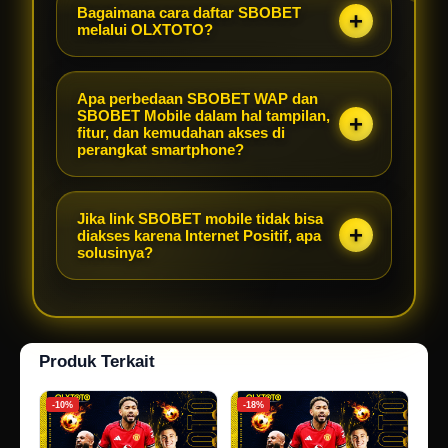
platform taruhan olahraga online yang
bola terpercaya dengan jaminan
Bagaimana cara daftar SBOBET
cukup besar dan populer secara global.
melalui OLXTOTO?
membayar penuh setiap kemenangan
Layanan ini menyediakan berbagai
member. Keamanan akun dan data
Prosesnya dirancang simpel dan tidak
pilihan pasar taruhan untuk banyak
Anda adalah prioritas utama kami.
memakan waktu lama. Cukup tekan
jenis olahraga, termasuk sepak bola,
Apa perbedaan SBOBET WAP dan
tombol DAFTAR di situs, lalu lengkapi
SBOBET Mobile dalam hal tampilan,
serta menawarkan permainan kasino
fitur, dan kemudahan akses di
formulir dengan informasi yang benar.
melalui sistem dan peluang (odds) yang
perangkat smartphone?
Setelah data dikirim, tim akan
disediakan di dalam platformnya.
memverifikasi dan mengaktifkan akun
SBOBET WAP adalah versi berbasis
Anda, sehingga Anda bisa segera
browser yang lebih ringan dan
Jika link SBOBET mobile tidak bisa
melakukan deposit awal dan mulai
dirancang untuk akses cepat di ponsel
diakses karena Internet Positif, apa
taruhan di tim favorit Anda.
solusinya?
dengan penggunaan data yang minim.
Sedangkan SBOBET Mobile adalah
Sebagai bandar resmi situs judi bola
versi yang dioptimalkan untuk
online yang bekerja sama dengan
smartphone dengan tampilan
SBOBET, OLXTOTO secara rutin
antarmuka yang lebih modern,
menyediakan link alternatif terbaru yang
Produk Terkait
responsif, dan fitur navigasi yang lebih
dijamin anti blokir.
nyaman digunakan lewat smartphone.
-10%
-18%