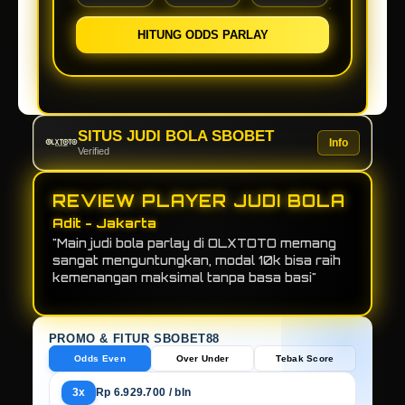
HITUNG ODDS PARLAY
SITUS JUDI BOLA SBOBET
Info
Verified
REVIEW PLAYER JUDI BOLA
Adit - Jakarta
"Main judi bola parlay di OLXTOTO memang
sangat menguntungkan, modal 10k bisa raih
kemenangan maksimal tanpa basa basi"
PROMO & FITUR SBOBET88
Odds Even
Over Under
Tebak Score
3x
Rp 6.929.700 / bln