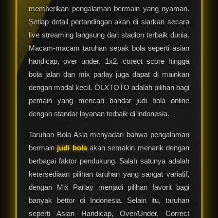
memberikan pengalaman bermain yang nyaman.
Setiap detail pertandingan akan di siarkan secara
live streaming langsung dari stadion terbaik dunia.
Macam-macam taruhan sepak bola seperti asian
handicap, over under, 1x2, corect score hingga
bola jalan dan mix parlay juga dapat di mainkan
dengan modal kecil. OLXTOTO adalah pilihan bagi
pemain yang mencari bandar judi bola online
dengan standar layanan terbaik di indonesia.
Taruhan Bola Asia menyadari bahwa pengalaman
bermain
judi bola
akan semakin menarik dengan
berbagai faktor pendukung. Salah satunya adalah
ketersediaan pilihan taruhan yang sangat variatif,
dengan Mix Parlay menjadi pilihan favorit bagi
banyak bettor di Indonesia. Selain itu, taruhan
seperti Asian Handicap, Over/Under, Correct