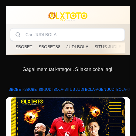
SBOBET
SBOBET88
JUDI BOLA
SITUS JUDI BOLA
Gagal memuat kategori. Silakan coba lagi.
SBOBET
-
SBOBET88
-
JUDI BOLA
-
SITUS JUDI BOLA
-
AGEN JUDI BOLA
-
OLXTOTO - Agen Bola Mix Parlay Situs Judi Sbobet Terbaru 2026