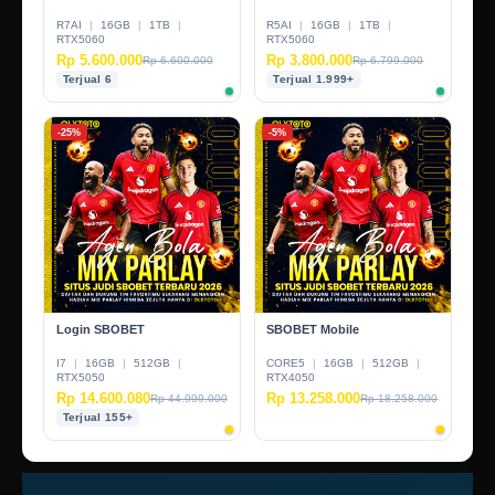
R7AI
|
16GB
|
1TB
|
R5AI
|
16GB
|
1TB
|
RTX5060
RTX5060
Rp 5.600.000
Rp 3.800.000
Rp 6.600.000
Rp 6.799.000
Terjual 6
Terjual 1.999+
-25%
-5%
Login SBOBET
SBOBET Mobile
I7
|
16GB
|
512GB
|
CORE5
|
16GB
|
512GB
|
RTX5050
RTX4050
Rp 14.600.080
Rp 13.258.000
Rp 44.999.000
Rp 18.258.000
Terjual 155+