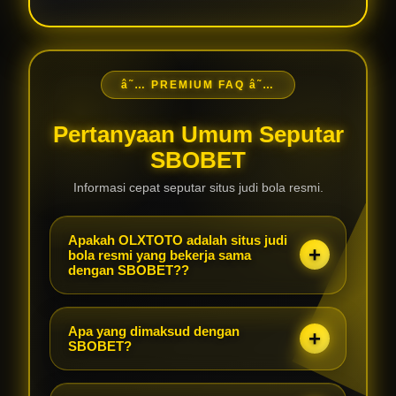
â˜… PREMIUM FAQ â˜…
Pertanyaan Umum Seputar
SBOBET
Informasi cepat seputar situs judi bola resmi.
Apakah OLXTOTO adalah situs judi
bola resmi yang bekerja sama
dengan SBOBET??
Ya tentu saja, OLXTOTO merupakan
situs resmi judi bola online yang bekerja
Apa yang dimaksud dengan
sama dengan SBOBET di Indonesia,
SBOBET?
Kami beroperasi dengan lisensi resmi
SBOBET dikenal sebagai salah satu
dan memiliki reputasi sebagai agen