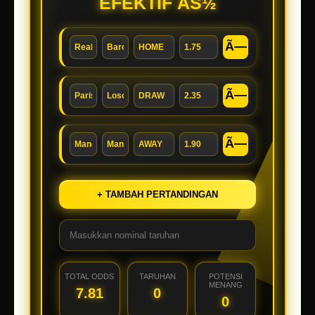
EFEKTIF ÂŠ½
Ã—
Ã—
Ã—
+ TAMBAH PERTANDINGAN
TOTAL ODDS
TARUHAN
POTENSI
MENANG
7.81
0
0