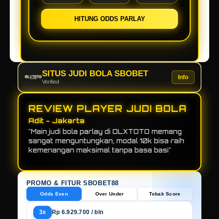
HITUNG ODDS PARLAY
SITUS JUDI BOLA SBOBET
Info
Verified
REVIEW PLAYER JUDI BOLA
Adit - Jakarta
"Main judi bola parlay di OLXTOTO memang
sangat menguntungkan, modal 10k bisa raih
kemenangan maksimal tanpa basa basi"
PROMO & FITUR SBOBET88
Odds Even
Over Under
Tebak Score
3x
Rp 6.929.700 / bln