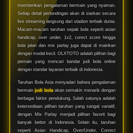
memberikan pengalaman bermain yang nyaman.
Setiap detail pertandingan akan di siarkan secara
live streaming langsung dari stadion terbaik dunia.
Macam-macam taruhan sepak bola seperti asian
handicap, over under, 1x2, corect score hingga
bola jalan dan mix parlay juga dapat di mainkan
dengan modal kecil. OLXTOTO adalah pilihan bagi
pemain yang mencari bandar judi bola online
dengan standar layanan terbaik di indonesia.
Taruhan Bola Asia menyadari bahwa pengalaman
bermain
judi bola
akan semakin menarik dengan
berbagai faktor pendukung. Salah satunya adalah
ketersediaan pilihan taruhan yang sangat variatif,
dengan Mix Parlay menjadi pilihan favorit bagi
banyak bettor di Indonesia. Selain itu, taruhan
seperti Asian Handicap, Over/Under, Correct