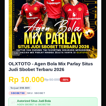
1/6
OLXTOTO - Agen Bola Mix Parlay Situs
Judi Sbobet Terbaru 2026
Rp 10.000
Rp 50.000
-88%
Terjual 898.889
SBOBET88
SKU:
SBOBET
Autorized Situs Judi Bola
ðŸ’³
AGEN SBOBET & SBOBET88