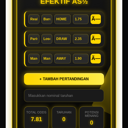
EFEKTIF ÂŠ½
Ã—
Ã—
Ã—
+ TAMBAH PERTANDINGAN
TOTAL ODDS
TARUHAN
POTENSI
MENANG
7.81
0
0