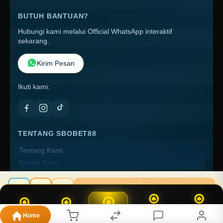
BUTUH BANTUAN?
Hubungi kami melalui Official WhatsApp interaktif
sekarang.
Kirim Pesan
Ikuti kami:
TENTANG SBOBET88
Tentang Kami
Kontak Kami
Lokasi Toko
Beli Sekarang
FAQ
Rp 20.789.000
OLXTOTO GROUP ©
2026
OLXGROUP. All rights reserved.
PT-STELLAR-GRUP
BUKTI
LIVE
BONUS
TELEGRAM
DAFTAR
INFORMASI
KEMENANGAN
CHAT
Home